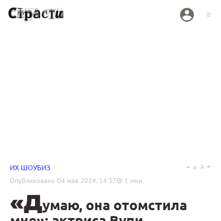
a
A
ИХ ШОУБИЗ
Опубликовано
04 мая 2024, 14:37
1
мин.
«Д
умаю, она отомстила
мне»: актриса Вупи