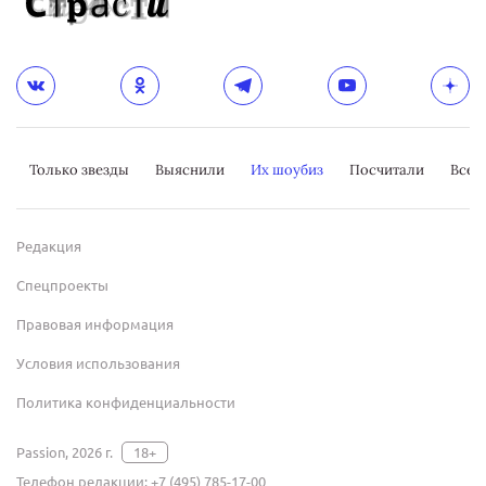
Только звезды
Выяснили
Их шоубиз
Посчитали
Всер
Редакция
Спецпроекты
Правовая информация
Условия использования
Политика конфиденциальности
Passion, 2026 г.
18+
Телефон редакции:
+7 (495) 785-17-00