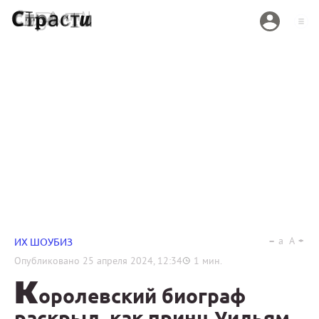
a
A
ИХ ШОУБИЗ
Опубликовано
25 апреля 2024, 12:34
1
мин.
К
оролевский биограф
раскрыл, как принц Уильям