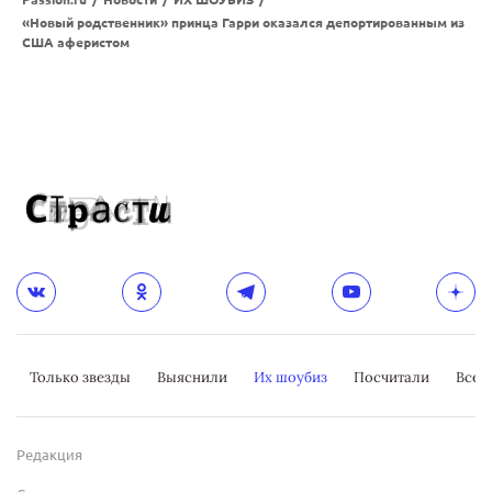
«Новый родственник» принца Гарри оказался депортированным из
США аферистом
Только звезды
Выяснили
Их шоубиз
Посчитали
Всер
Редакция