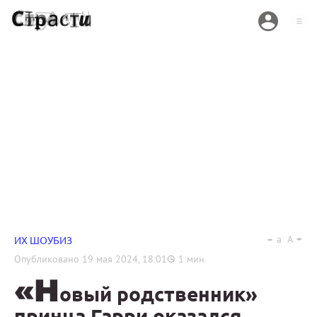
a
A
ИХ ШОУБИЗ
Опубликовано
19 мая 2024, 18:01
1
мин.
«Н
овый родственник»
принца Гарри оказался