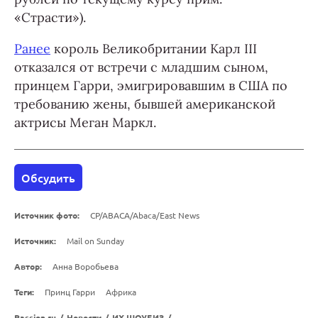
«Страсти»).
Ранее
король Великобритании Карл III
отказался от встречи с младшим сыном,
принцем Гарри, эмигрировавшим в США по
требованию жены, бывшей американской
актрисы Меган Маркл.
Обсудить
Источник фото:
CP/ABACA/Abaca/East News
Источник:
Mail on Sunday
Автор:
Анна Воробьева
Теги:
Принц Гарри
Африка
Passion.ru
/
Новости
/
ИХ ШОУБИЗ
/