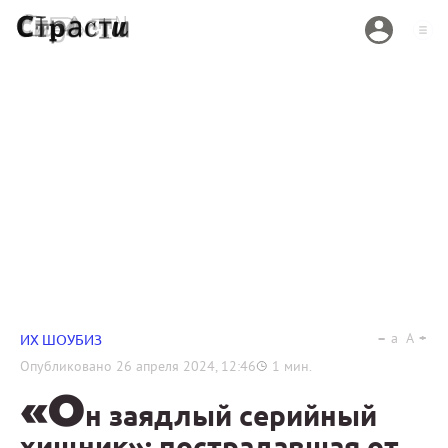
a
A
ИХ ШОУБИЗ
Опубликовано
26 апреля 2024, 12:46
1
мин.
«О
н заядлый серийный
хищник»: пострадавшая от