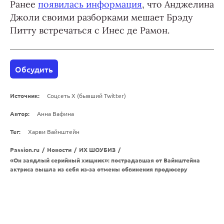
Ранее
появилась информация
, что Анджелина
Джоли своими разборками мешает Брэду
Питту встречаться с Инес де Рамон.
Обсудить
Источник:
Соцсеть X (бывший Twitter)
Автор:
Анна Вафина
Тег:
Харви Вайнштейн
Passion.ru
/
Новости
/
ИХ ШОУБИЗ
/
«Он заядлый серийный хищник»: пострадавшая от Вайнштейна
актриса вышла из себя из-за отмены обвинения продюсеру