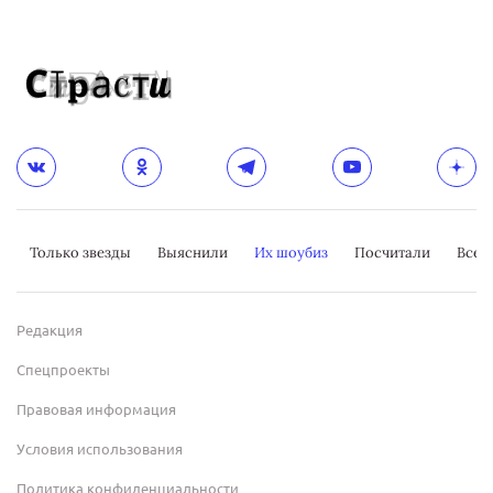
Только звезды
Выяснили
Их шоубиз
Посчитали
Всер
Редакция
Спецпроекты
Правовая информация
Условия использования
Политика конфиденциальности