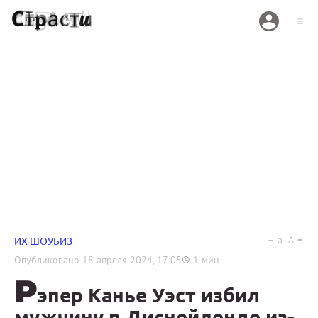
a
A
ИХ ШОУБИЗ
Опубликовано
18 апреля 2024, 17:05
1
мин.
Р
эпер Канье Уэст избил
мужчину в Диснейленде из-