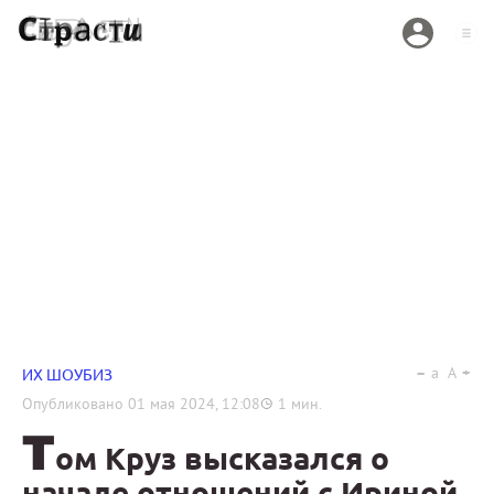
a
A
ИХ ШОУБИЗ
Опубликовано
01 мая 2024, 12:08
1
мин.
Т
ом Круз высказался о
начале отношений с Ириной