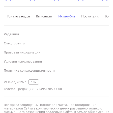
Только звезды
Выяснили
Их шоубиз
Посчитали
Всер
Редакция
Спецпроекты
Правовая информация
Условия использования
Политика конфиденциальности
Passion, 2026 г.
18+
Телефон редакции:
+7 (495) 785-17-00
Все права защищены. Полное или частичное копирование
материалов Сайта в коммерческих целях разрешено только с
письменного разрешения владельца Сайта. В случае обнаружения