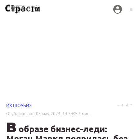
a
A
ИХ ШОУБИЗ
Опубликовано
05 мая 2024, 13:34
2
мин.
В
образе бизнес-леди:
Меган Маркл появилась без