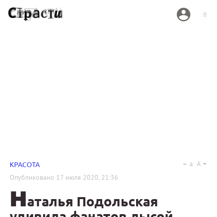
a
A
КРАСОТА
Опубликовано
17 июля 2020, 21:36
Н
аталья Подольская
удивила фанатов лысой