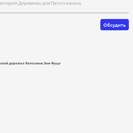
нтарий Деревянко для Пятого канала
Обсудить
асной дорожке болезнью Зои Фуць