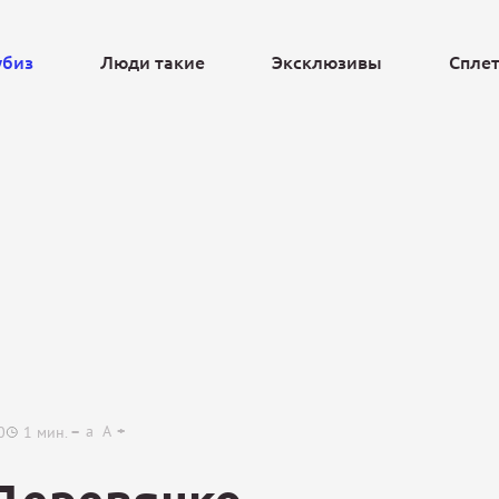
убиз
Люди такие
Эксклюзивы
Спле
Ещё
a
A
0
1
мин.