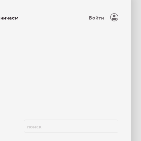
тничаем
Войти