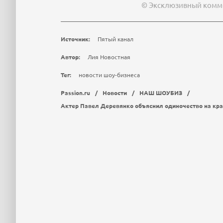
© Эксклюзивный комме
Источник:
Пятый канал
Автор:
Лия Новостная
Тег:
новости шоу-бизнеса
Passion.ru
/
Новости
/
НАШ ШОУБИЗ
/
Актер Павел Деревянко объяснил одиночество на кр