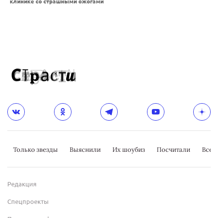
клинике со страшными ожогами
Только звезды
Выяснили
Их шоубиз
Посчитали
Всер
Редакция
Спецпроекты