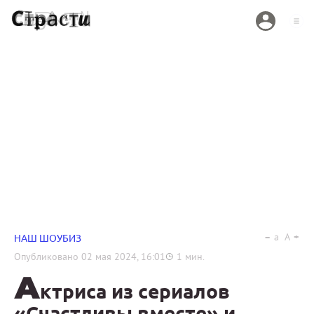
a
A
НАШ ШОУБИЗ
Опубликовано
02 мая 2024, 16:01
1
мин.
А
ктриса из сериалов
«Счастливы вместе» и