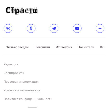
Только звезды
Выяснили
Их шоубиз
Посчитали
Всер
Редакция
Спецпроекты
Правовая информация
Условия использования
Политика конфиденциальности