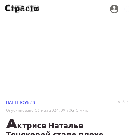
a
A
НАШ ШОУБИЗ
Опубликовано
13 мая 2024, 09:50
1
мин.
А
ктрисе Наталье
Теняковой стало плохо