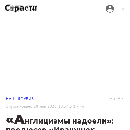
a
A
НАШ ШОУБИЗ
Опубликовано
18 мая 2026, 19:37
1
мин.
«А
нглицизмы надоели»:
продюсер «Иванушек