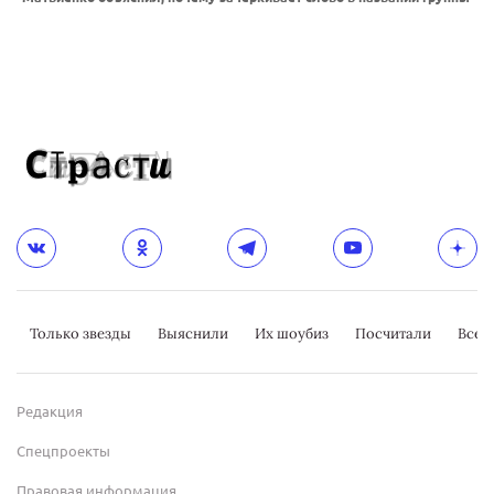
Только звезды
Выяснили
Их шоубиз
Посчитали
Всер
Редакция
Спецпроекты
Правовая информация