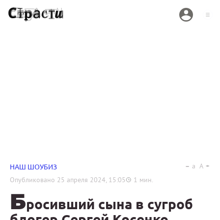
a
A
НАШ ШОУБИЗ
Опубликовано
25 апреля 2024, 15:05
1
мин.
Б
росивший сына в сугроб
блогер Сергей Косенко