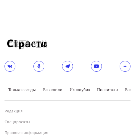
Только звезды
Выяснили
Их шоубиз
Посчитали
Всер
Редакция
Спецпроекты
Правовая информация