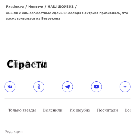
Passion.ru
/
Новости
/
НАШ ШОУБИЗ
/
«Были с ним совместные сцены»: молодая актриса призналась, что
засматривалась на Безрукова
Только звезды
Выяснили
Их шоубиз
Посчитали
Всер
Редакция