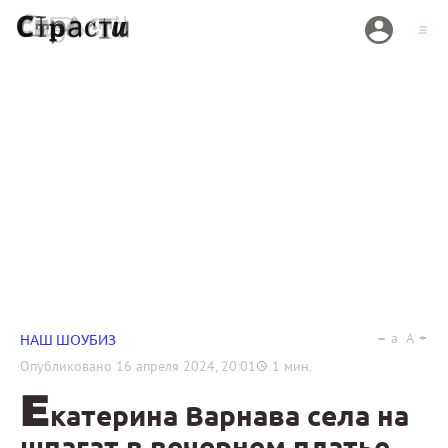
a
A
НАШ ШОУБИЗ
Опубликовано
16 апреля 2024, 20:01
1
мин.
Е
катерина Варнава села на
шпагат в вечернем платье