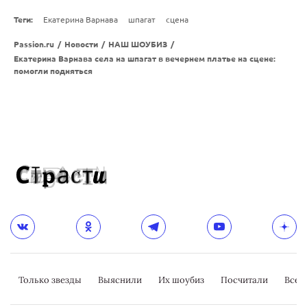
Теги:
Екатерина Варнава
шпагат
сцена
Passion.ru
/
Новости
/
НАШ ШОУБИЗ
/
Екатерина Варнава села на шпагат в вечернем платье на сцене:
помогли подняться
Только звезды
Выяснили
Их шоубиз
Посчитали
Всер