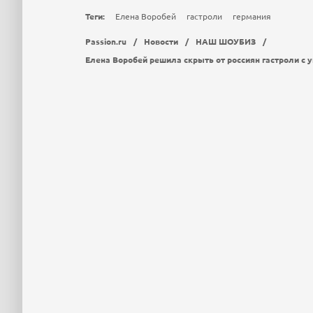
Теги:
Елена Воробей
гастроли
германия
Passion.ru
/
Новости
/
НАШ ШОУБИЗ
/
Елена Воробей решила скрыть от россиян гастроли с