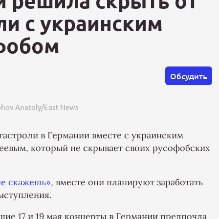
й решила скрыть от
ли с украинским
фобом
Обсудить
hov Anatoly/East News
 гастроли в Германии вместе с украинским
еевым, который не скрывает своих русофобских
не скажешь»,
вместе они планируют заработать
ыступления.
ие 17 и 19 мая концерты в Германии предпочла