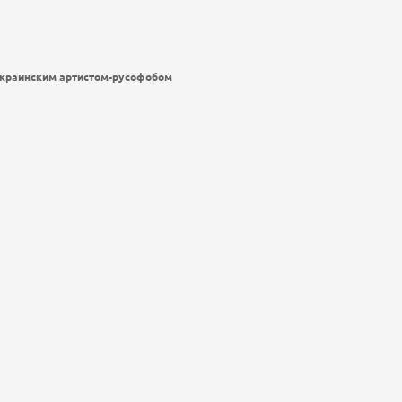
 украинским артистом-русофобом