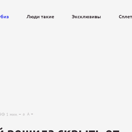
убиз
Люди такие
Эксклюзивы
Спле
Ещё
a
A
9
1
мин.