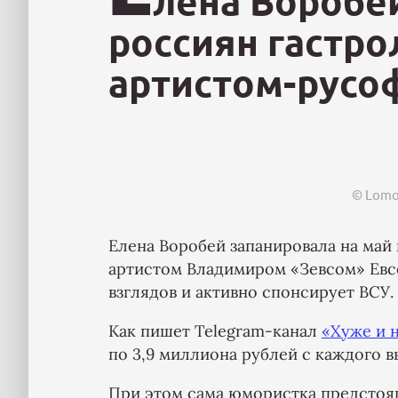
лена Воробе
россиян гастро
артистом-русо
© Lomo
Елена Воробей запанировала на май
артистом Владимиром «Зевсом» Евс
взглядов и активно спонсирует ВСУ.
Как пишет Telegram-канал
«Хуже и 
по 3,9 миллиона рублей с каждого в
При этом сама юмористка предстоящ