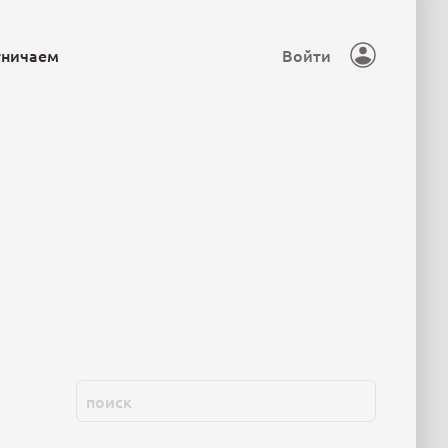
тничаем
Войти