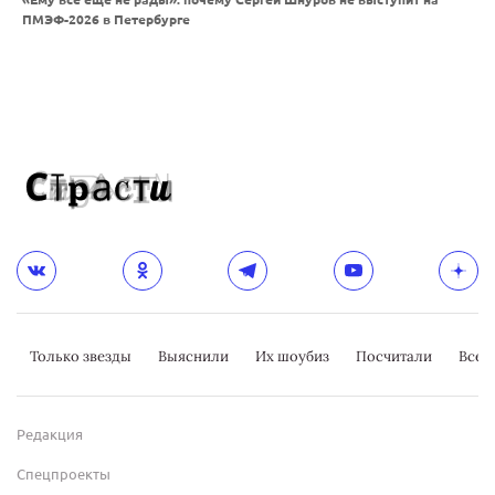
ПМЭФ-2026 в Петербурге
Только звезды
Выяснили
Их шоубиз
Посчитали
Всер
Редакция
Спецпроекты