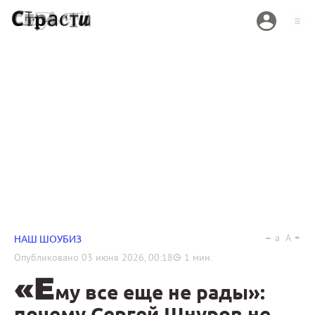
a
A
НАШ ШОУБИЗ
Опубликовано
03 июня 2026, 00:18
1
мин.
«Е
му все еще не рады»:
почему Сергей Шнуров не