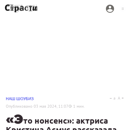
a
A
НАШ ШОУБИЗ
Опубликовано
03 мая 2024, 11:07
1
мин.
«Э
то нонсенс»: актриса
Кристина Асмус рассказала,