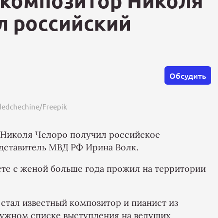
 композитор Николя
л российский
Обсудить
dedchechine/Freepik
 Николя Челоро получил российское
дставитель МВД РФ Ирина Волк.
сте с женой больше года прожил на территории
стал известный композитор и пианист из
лужном списке выступления на ведущих