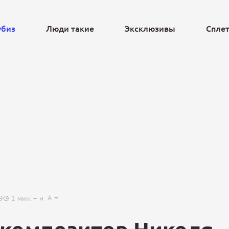
убиз
Люди такие
Эксклюзивы
Спле
Ещё
a
A
9
1
мин.