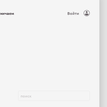
тничаем
Войти