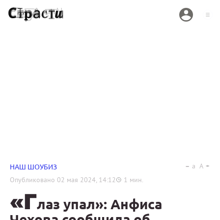
a
A
НАШ ШОУБИЗ
Опубликовано
02 мая 2024, 14:12
1
мин.
«Г
лаз упал»: Анфиса
Чехова сообщила об