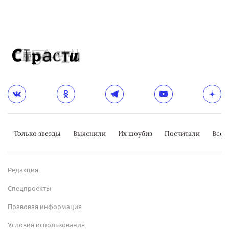
Только звезды
Выяснили
Их шоубиз
Посчитали
Всер
Редакция
Спецпроекты
Правовая информация
Условия использования