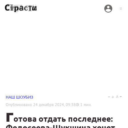
a
A
НАШ ШОУБИЗ
Опубликовано
24 декабря 2024, 09:38
1
мин.
Г
отова отдать последнее:
Федосеева-Шукшина хочет