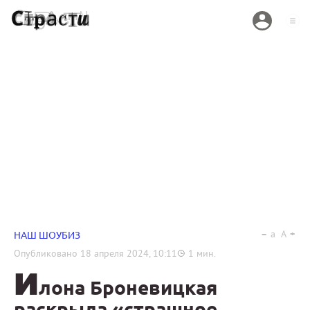
a
A
НАШ ШОУБИЗ
Опубликовано
18 апреля 2024, 10:11
1
мин.
И
лона Броневицкая
раскрыла «страшное