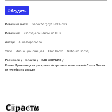
Обсудить
Источник фото:
Ivanov Sergey/ East News
Источник:
«Звезды сошлись» на НТВ
Автор:
Анна Воробьева
Теги:
Илона Броневицкая
Стас Пьеха
Фабрика Звезд
Passion.ru
/
Новости
/
НАШ ШОУБИЗ
/
Илона Броневицкая раскрыла «страшное испытание» Стаса Пьехи
на «Фабрике звезд»