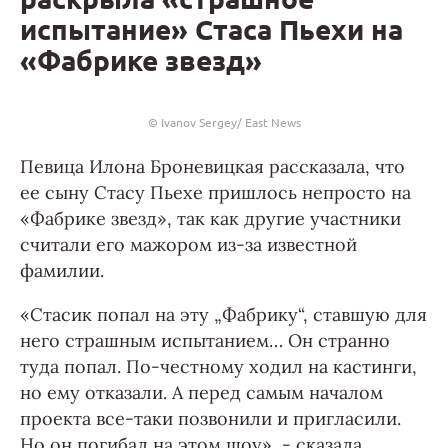
испытание» Стаса Пьехи на
«Фабрике звезд»
© Ivanov Sergey/ East News
Певица Илона Броневицкая рассказала, что
ее сыну Стасу Пьехе пришлось непросто на
«Фабрике звезд», так как другие участники
считали его мажором из-за известной
фамилии.
«Стасик попал на эту „Фабрику“, ставшую для
него страшным испытанием… Он странно
туда попал. По-честному ходил на кастинги,
но ему отказали. А перед самым началом
проекта все-таки позвонили и пригласили.
Но он погибал на этом шоу», - сказала