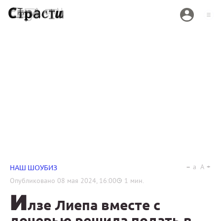
a
A
НАШ ШОУБИЗ
Опубликовано
08 мая 2024, 16:00
1
мин.
И
лзе Лиепа вместе с
дочерью решила подать в