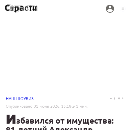
a
A
НАШ ШОУБИЗ
Опубликовано
01 июня 2026, 15:18
1
мин.
И
збавился от имущества:
81-летний Александр