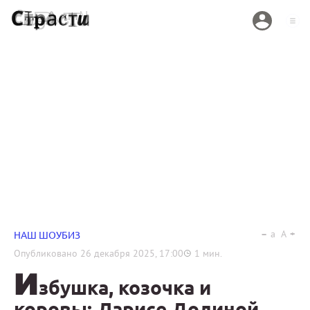
a
A
НАШ ШОУБИЗ
Опубликовано
26 декабря 2025, 17:00
1
мин.
И
збушка, козочка и
коровы: Ларисе Долиной