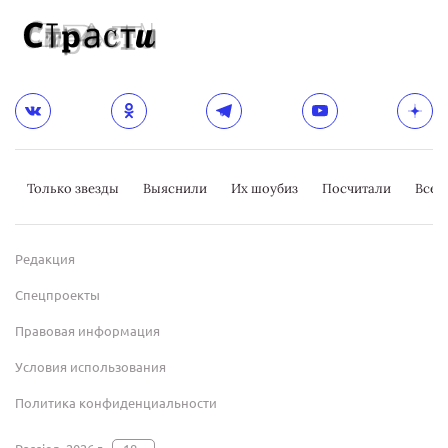
Только звезды
Выяснили
Их шоубиз
Посчитали
Всер
Редакция
Спецпроекты
Правовая информация
Условия использования
Политика конфиденциальности