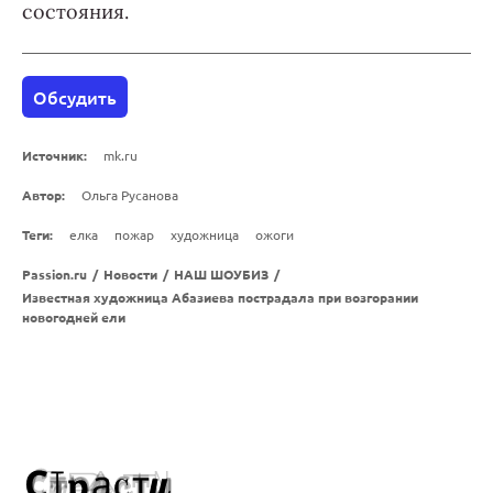
состояния.
Обсудить
Источник:
mk.ru
Автор:
Ольга Русанова
Теги:
елка
пожар
художница
ожоги
Passion.ru
/
Новости
/
НАШ ШОУБИЗ
/
Известная художница Абазиева пострадала при возгорании
новогодней ели