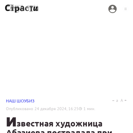
a
A
НАШ ШОУБИЗ
Опубликовано
24 декабря 2024, 16:25
1
мин.
И
звестная художница
Абазиева пострадала при