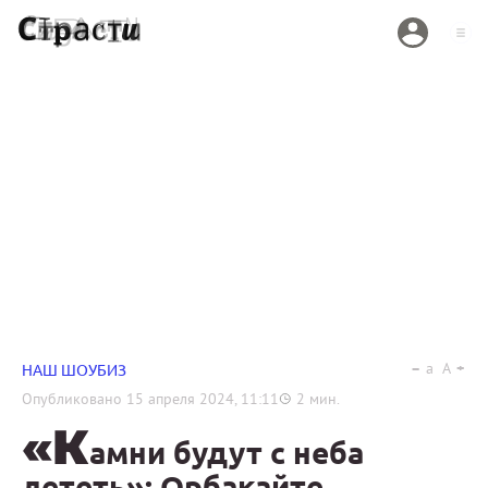
a
A
НАШ ШОУБИЗ
Опубликовано
15 апреля 2024, 11:11
2
мин.
«К
амни будут с неба
лететь»: Орбакайте