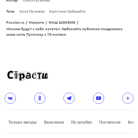
Автор:
Ольга Русанова
Теги:
Алла Пугачева
Кристина Орбакайте
Passion.ru
/
Новости
/
НАШ ШОУБИЗ
/
«Камни будут с неба лететь»: Орбакайте публично поздравила
свою мать Пугачеву с 75-летием
Только звезды
Выяснили
Их шоубиз
Посчитали
Всер