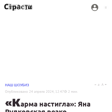
a
A
НАШ ШОУБИЗ
Опубликовано
24 апреля 2024, 12:47
2
мин.
«К
арма настигла»: Яна
Рудковская резко