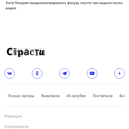
Кети Топурия продемонстрировала фигуру спустя три недели после
родов
Только звезды
Выяснили
Их шоубиз
Посчитали
Всер
Редакция
Спецпроекты