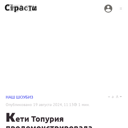
a
A
НАШ ШОУБИЗ
Опубликовано
19 августа 2024, 11:13
1
мин.
К
ети Топурия
продемонстрировала