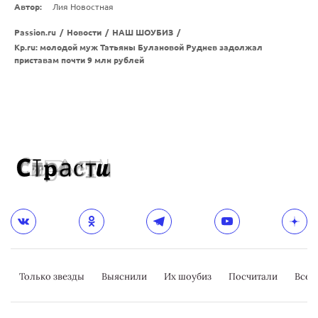
Автор:
Лия Новостная
Passion.ru
/
Новости
/
НАШ ШОУБИЗ
/
Kp.ru: молодой муж Татьяны Булановой Руднев задолжал
приставам почти 9 млн рублей
Только звезды
Выяснили
Их шоубиз
Посчитали
Всер