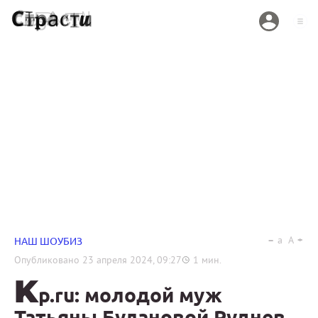
a
A
НАШ ШОУБИЗ
Опубликовано
23 апреля 2024, 09:27
1
мин.
K
p.ru: молодой муж
Татьяны Булановой Руднев