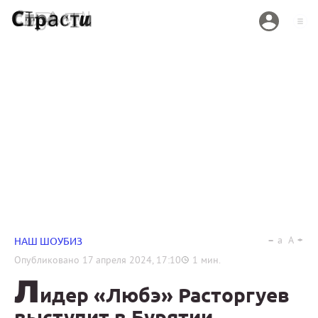
a
A
НАШ ШОУБИЗ
Опубликовано
17 апреля 2024, 17:10
1
мин.
Л
идер «Любэ» Расторгуев
выступит в Бурятии,