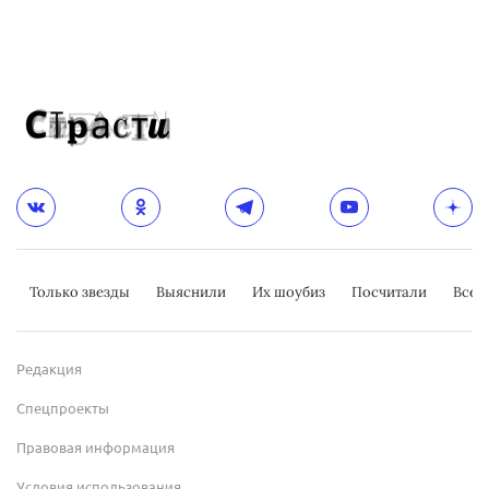
Только звезды
Выяснили
Их шоубиз
Посчитали
Всер
Редакция
Спецпроекты
Правовая информация
Условия использования