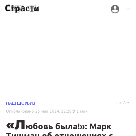
a
A
НАШ ШОУБИЗ
Опубликовано
25 мая 2024, 12:28
1
мин.
«Л
юбовь была!»: Марк
Тишман об отношениях с