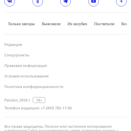
Только звезды
Выяснили
Их шоубиз
Посчитали
Всер
Редакция
Спецпроекты
Правовая информация
Условия использования
Политика конфиденциальности
Passion, 2026 г.
18+
Телефон редакции:
+7 (495) 785-17-00
Все права защищены. Полное или частичное копирование
материалов Сайта в коммерческих целях разрешено только с