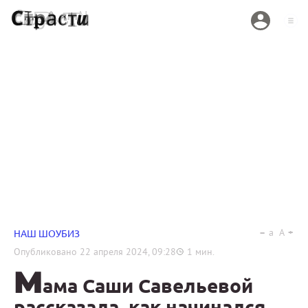
a
A
НАШ ШОУБИЗ
Опубликовано
22 апреля 2024, 09:28
1
мин.
М
ама Саши Савельевой
рассказала, как начинался