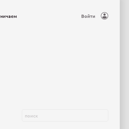
тничаем
Войти