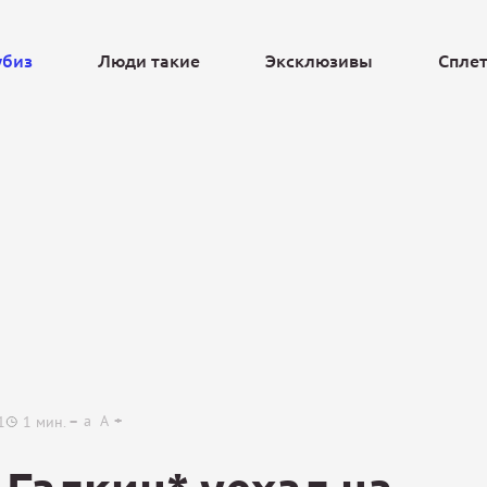
убиз
Люди такие
Эксклюзивы
Спле
Ещё
a
A
1
1
мин.