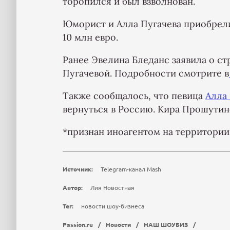
торопился и был взволнован.
Юморист и Алла Пугачева приобрели
10 млн евро.
Ранее Эвелина Бледанс заявила о с
Пугачевой. Подробности смотрите в
Также сообщалось, что певица
Алла
вернуться в Россию. Кира Прошутин
*признан иноагентом на территори
Источник:
Telegram-канал Mash
Автор:
Лия Новостная
Тег:
новости шоу-бизнеса
Passion.ru
/
Новости
/
НАШ ШОУБИЗ
/