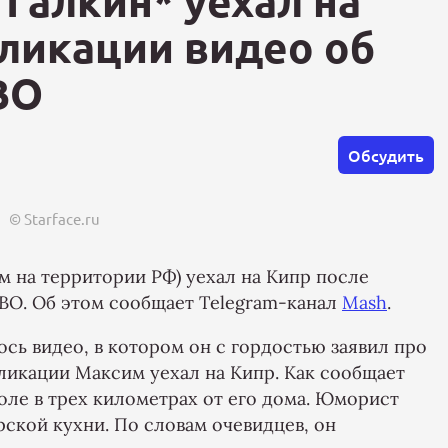
 Галкин* уехал на
бликации видео об
ВО
Обсудить
© Starface.ru
м на территории РФ) уехал на Кипр после
ВО. Об этом сообщает Telegram-канал
Mash
.
сь видео, в котором он с гордостью заявил про
ликации Максим уехал на Кипр. Как сообщает
оле в трех километрах от его дома. Юморист
рской кухни. По словам очевидцев, он