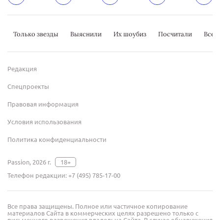
Только звезды
Выяснили
Их шоубиз
Посчитали
Всер
Редакция
Спецпроекты
Правовая информация
Условия использования
Политика конфиденциальности
Passion, 2026 г.
18+
Телефон редакции:
+7 (495) 785-17-00
Все права защищены. Полное или частичное копирование
материалов Сайта в коммерческих целях разрешено только с
письменного разрешения владельца Сайта. В случае обнаружения