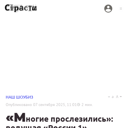
a
A
НАШ ШОУБИЗ
Опубликовано
07 сентября 2025, 11:01
2
мин.
«М
ногие прослезились»:
ведущая «‎России 1»