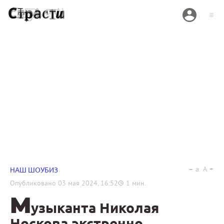
a
A
НАШ ШОУБИЗ
Опубликовано
03 мая 2024, 16:52
1
мин.
М
узыканта Николая
Носкова экстренно