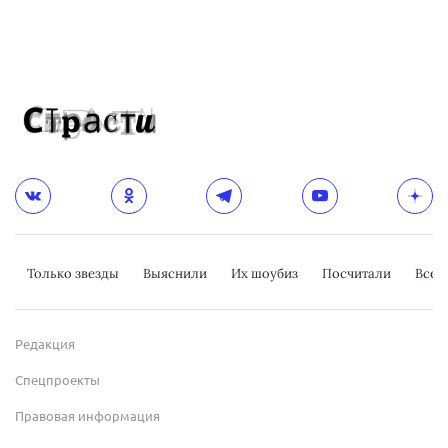
Только звезды
Выяснили
Их шоубиз
Посчитали
Всер
Редакция
Спецпроекты
Правовая информация