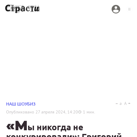
a
A
НАШ ШОУБИЗ
Опубликовано
27 апреля 2024, 14:20
1
мин.
«М
ы никогда не
конкурировали»: Григорий