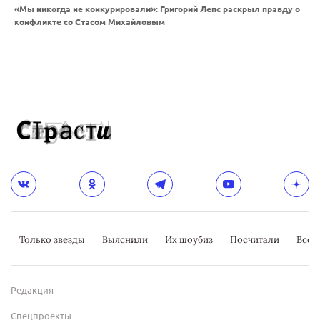
«Мы никогда не конкурировали»: Григорий Лепс раскрыл правду о
конфликте со Стасом Михайловым
Только звезды
Выяснили
Их шоубиз
Посчитали
Всер
Редакция
Спецпроекты