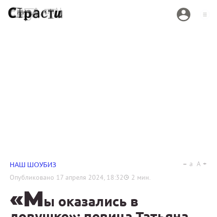
a
A
НАШ ШОУБИЗ
Опубликовано
17 апреля 2024, 18:32
2
мин.
«М
ы оказались в
ловушке»: певица Татьяна