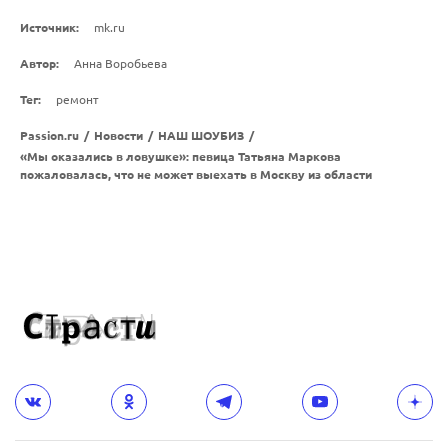
Источник:
mk.ru
Автор:
Анна Воробьева
Тег:
ремонт
Passion.ru
/
Новости
/
НАШ ШОУБИЗ
/
«Мы оказались в ловушке»: певица Татьяна Маркова
пожаловалась, что не может выехать в Москву из области