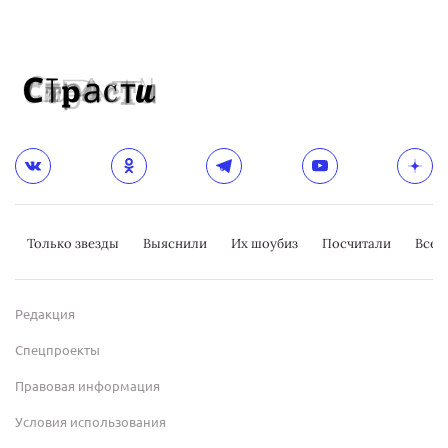
Только звезды
Выяснили
Их шоубиз
Посчитали
Всер
Редакция
Спецпроекты
Правовая информация
Условия использования