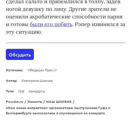
сделал сальто и приземлился в толпу, задев
ногой девушку по лицу. Другие зрители не
оценили акробатические способности парня
и готовы
были его побить
. Рэпер извинился за
эту ситуацию.
Обсудить
Источник:
«Федерал Пресс»
Автор:
Екатерина Шахова
Теги:
Гуф
концерты
Passion.ru
/
Новости
/
НАШ ШОУБИЗ
/
«Нам очень неприятно»: организаторы выступления Гуфа в
Екатеринбурге высказались о случившемся на концерте