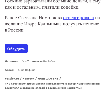
Госкино зарабатывали большие деньги, а ему,
как и остальным, платили копейки.
Ранее Светлана Немоляева
отреагировала
на
желание Ивара Калныньша получать пенсию
в России.
Обсудить
Источник:
YouTube-канал Radio Van
Автор:
Анна Вафина
Passion.ru
/
Новости
/
НАШ ШОУБИЗ
/
«Не хочу разочаровываться и подставить»: актер Ивар Калныньш
рассказал о разрыве связей с российскими коллегами