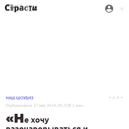
a
A
НАШ ШОУБИЗ
Опубликовано
27 мая 2024, 09:25
1
мин.
«Н
е хочу
разочаровываться и