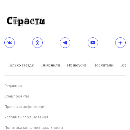
Только звезды
Выяснили
Их шоубиз
Посчитали
Всер
Редакция
Спецпроекты
Правовая информация
Условия использования
Политика конфиденциальности