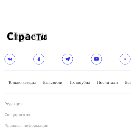
Только звезды
Выяснили
Их шоубиз
Посчитали
Всер
Редакция
Спецпроекты
Правовая информация