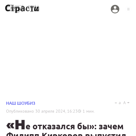
a
A
НАШ ШОУБИЗ
Опубликовано
30 апреля 2024, 16:23
1
мин.
«Н
е отказался бы»: зачем
Филипп Киркоров выпустил