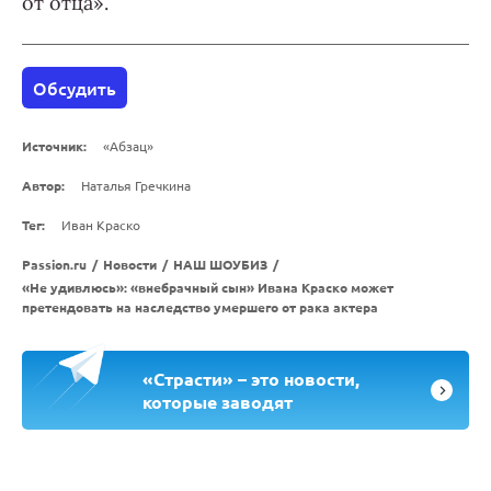
от отца».
Обсудить
Источник:
«Абзац»
Автор:
Наталья Гречкина
Тег:
Иван Краско
Passion.ru
/
Новости
/
НАШ ШОУБИЗ
/
«Не удивлюсь»: «внебрачный сын» Ивана Краско может
претендовать на наследство умершего от рака актера
«Страсти» – это новости,
которые заводят