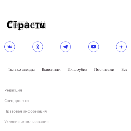
Только звезды
Выяснили
Их шоубиз
Посчитали
Всер
Редакция
Спецпроекты
Правовая информация
Условия использования