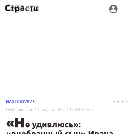
a
A
НАШ ШОУБИЗ
Опубликовано
11 августа 2025, 14:52
2
мин.
«Н
е удивлюсь»:
«внебрачный сын» Ивана