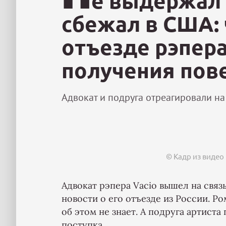
е выдержал 
сбежал в США: 
отъезде рэпера
получения пов
Адвокат и подруга отреагировали на
© Кадр из видео
Адвокат рэпера Vacio вышел на связ
новости о его отъезде из России. Р
об этом не знает. А подруга артиста
поступка.