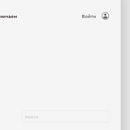
тничаем
Войти