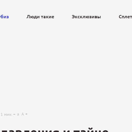
убиз
Люди такие
Эксклюзивы
Спле
Ещё
a
A
1
мин.