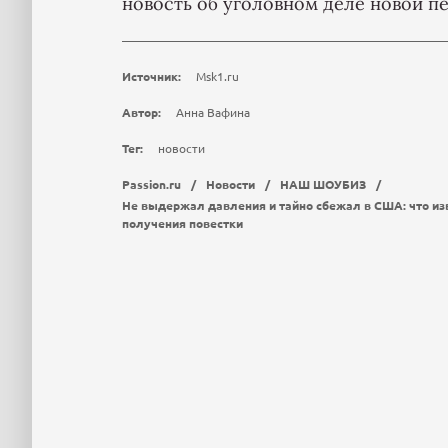
новость об уголовном деле новой пе
Источник:
Msk1.ru
Автор:
Анна Вафина
Тег:
новости
Passion.ru
/
Новости
/
НАШ ШОУБИЗ
/
Не выдержал давления и тайно сбежал в США: что изв
получения повестки