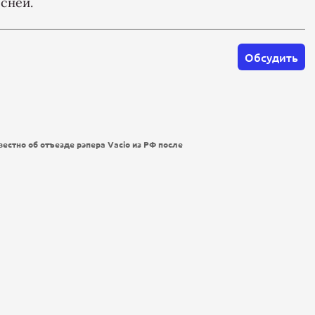
сней.
Обсудить
естно об отъезде рэпера Vacio из РФ после