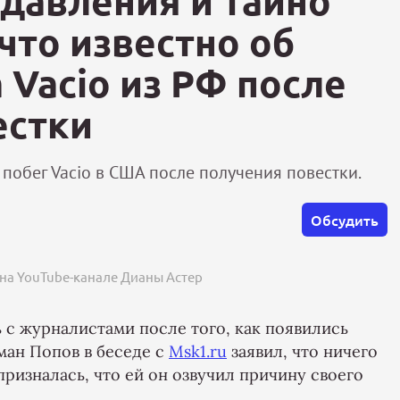
давления и тайно
что известно об
 Vacio из РФ после
естки
 побег Vacio в США после получения повестки.
Обсудить
 на YouTube-канале Дианы Астер
ь с журналистами после того, как появились
оман Попов в беседе с
Msk1.ru
заявил, что ничего
 призналась, что ей он озвучил причину своего