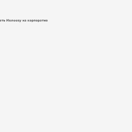
зать Ивлееву на корпоратив