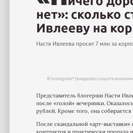
ичего дор
нет»: сколько с
Ивлееву на ко
Настя Ивлеева просит 7 млн за корпо
© Instagram* (владелец соцсети компан
Представитель блогерши Насти Ивле
после «голой» вечеринки. Оказалось
рублей. Кроме того, она собирается
После скандальной «арт-выставки» 
контрактов и практически пропала 