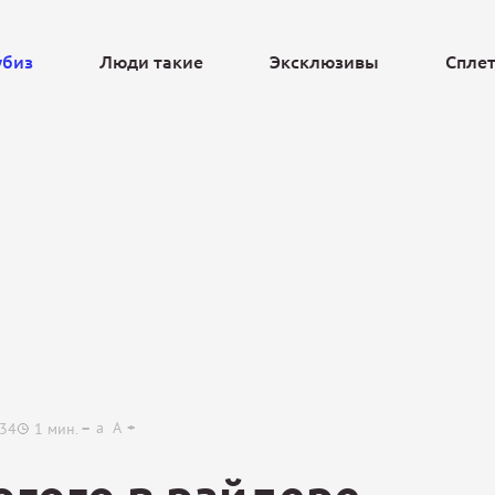
убиз
Люди такие
Эксклюзивы
Спле
Ещё
a
A
:34
1
мин.