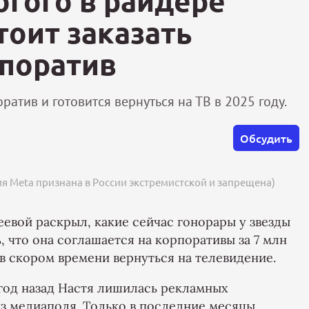
огого в райдере
тоит заказать
рпоратив
ратив и готовится вернуться на ТВ в 2025 году.
Обсудить
ия Meta признана в России экстремистской и запрещена)
евой раскрыл, какие сейчас гонорары у звезды
, что она соглашается на корпоративы за 7 млн
 в скором времени вернуться на телевидение.
год назад Настя лишилась рекламных
из медиаполя. Только в последние месяцы