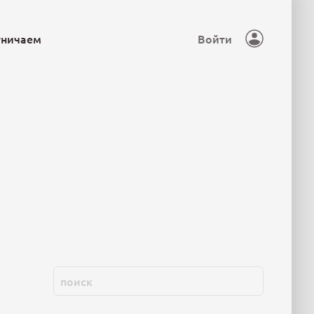
тничаем
Войти