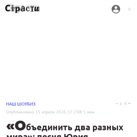
a
A
НАШ ШОУБИЗ
Опубликовано
15 апреля 2026, 17:23
1
мин.
«О
бъединить два разных
мира»: песня Юрия