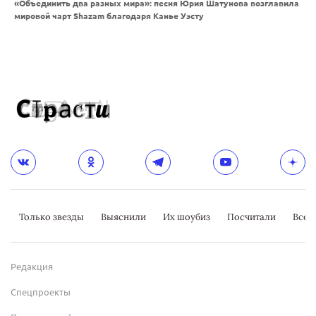
«Объединить два разных мира»: песня Юрия Шатунова возглавила
мировой чарт Shazam благодаря Канье Уэсту
Только звезды
Выяснили
Их шоубиз
Посчитали
Всер
Редакция
Спецпроекты