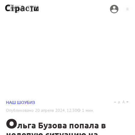
a
A
НАШ ШОУБИЗ
Опубликовано
20 апреля 2024, 12:30
1
мин.
О
льга Бузова попала в
нелепую ситуацию на