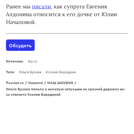
Ранее мы
писали
, как супруга Евгения
Алдонина относится к его дочке от Юлии
Началовой.
Обсудить
Источник:
Kp.ru
Теги:
Ольга Бузова
Ксения Бородина
Passion.ru
/
Новости
/
НАШ ШОУБИЗ
/
Ольга Бузова попала в нелепую ситуацию на красной дорожке из-
за стилиста Ксении Бородиной