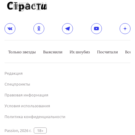
Только звезды
Выяснили
Их шоубиз
Посчитали
Всер
Редакция
Спецпроекты
Правовая информация
Условия использования
Политика конфиденциальности
Passion, 2026 г.
18+