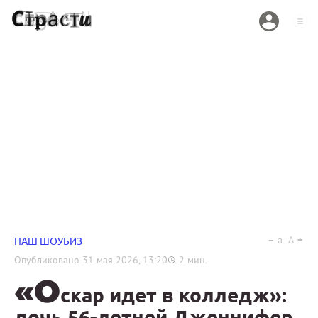
a
A
НАШ ШОУБИЗ
Опубликовано
31 мая 2026, 13:20
2
мин.
«О
скар идет в колледж»:
дочь 56-летней Дженнифер