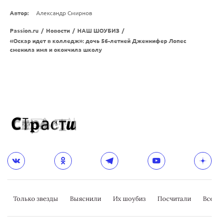
Автор:
Александр Смирнов
Passion.ru
/
Новости
/
НАШ ШОУБИЗ
/
«Оскар идет в колледж»: дочь 56-летней Дженнифер Лопес
сменила имя и окончила школу
Только звезды
Выяснили
Их шоубиз
Посчитали
Всер