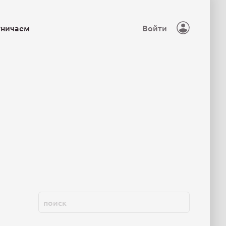
тничаем
Войти