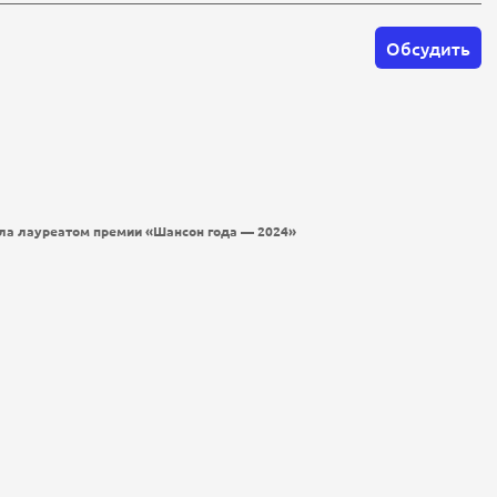
Обсудить
ала лауреатом премии «Шансон года — 2024»