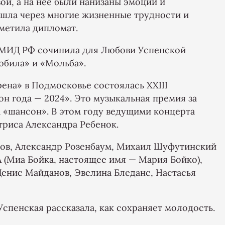
вой, а на нее были нанизаны эмоции и
шла через многие жизненные трудности и
тметила дипломат.
 МИД РФ сочинила для Любови Успенской
юбила» и «Мольба».
рена» в Подмосковье состоялась ХXIII
 года — 2024». Это музыкальная премия за
 «шансон». В этом году ведущими концерта
триса Александра Ребенок.
ов, Александр Розенбаум, Михаил Шуфутинский
(Миа Бойка, настоящее имя — Мария Бойко),
Денис Майданов, Эвелина Бледанс, Настасья
Успенская рассказала, как сохраняет молодость.