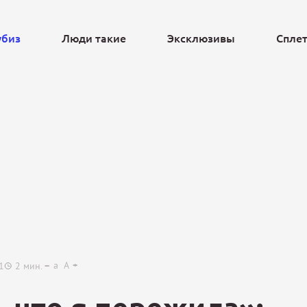
убиз
Люди такие
Эксклюзивы
Спле
Ещё
a
A
1
2
мин.