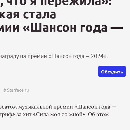
, что я пережила»:
кая стала
мии «Шансон года —
награду на премии «Шансон года — 2024».
Обсудить
© Starface.ru
уреатом музыкальной премии «Шансон года —
гриф» за хит «Сила моя со мной». Об этом