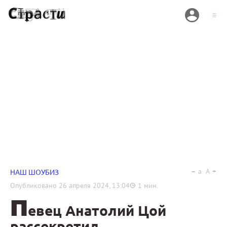
a
A
НАШ ШОУБИЗ
Опубликовано
26 апреля 2024, 13:04
1
мин.
П
евец Анатолий Цой
рассекретил