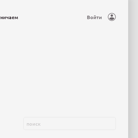
тничаем
Войти