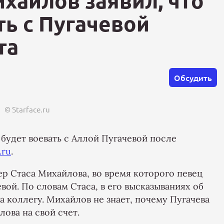
ихайлов заявил, что
ть с Пугачевой
та
Обсудить
© Starface.ru
 будет воевать с Аллой Пугачевой после
.ru
.
ер Стаса Михайлова, во время которого певец
ой. По словам Стаса, в его высказываниях об
а коллегу. Михайлов не знает, почему Пугачева
лова на свой счет.