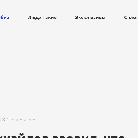
убиз
Люди такие
Эксклюзивы
Спле
Ещё
a
A
7
1
мин.